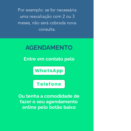
Por exemplo: se for necessária
uma reavaliação com 2 ou 3
meses, não será cobrada nova
consulta.
AGENDAMENTO
Entre em contato pelo
WhatsApp
Telefone
Ou tenha a comodidade de
fazer o seu agendamento
online pelo botão baixo