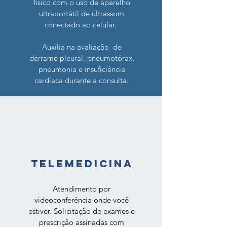
físico com o uso de aparelho
ultraportátil de ultrassom
conectado ao celular.
Auxilia na avaliação de
derrame pleural, pneumotórax,
pneumonia e insuficiência
cardíaca durante a consulta.
TELEMEDICINA
Atendimento por
videoconferência onde você
estiver. Solicitação de exames e
prescrição assinadas com