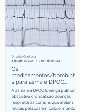
Dr. João Queiroga
4 de abr. de 2023
2 min de leitura
Os
medicamentos/bombinha
s para asma e DPOC
fazem mal ao coração?
A asma e a DPOC (doença pulmonar
obstrutiva crônica) são doenças
respiratórias comuns que afetam
muitas pessoas em todo o mundo.